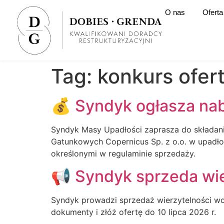
O nas
Oferta
Tag:
konkurs ofer
💰 Syndyk ogłasza nab
Syndyk Masy Upadłości zaprasza do składani
Gatunkowych Copernicus Sp. z o.o. w upadłoś
określonymi w regulaminie sprzedaży.
📢 Syndyk sprzeda wie
Syndyk prowadzi sprzedaż wierzytelności wob
dokumenty i złóż ofertę do 10 lipca 2026 r.