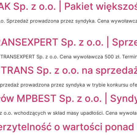
 Sp. z o.o. | Pakiet większo
o. Sprzedaż prowadzona przez syndyka. Cena wywoławcza 5
NSEXPERT Sp. z o.o. | Sprz
RANSEXPERT Sp. z o.o. Cena wywoławcza 500 zł. Termin s
RANS Sp. z o.o. na sprzedaż 
przedaż prowadzona przez syndyka w trybie konkursu ofe
ów MPBEST Sp. z o.o. | Syndy
o.o. wchodzących w skład masy upadłości. Cena wywoławc
rzytelność o wartości ponad 