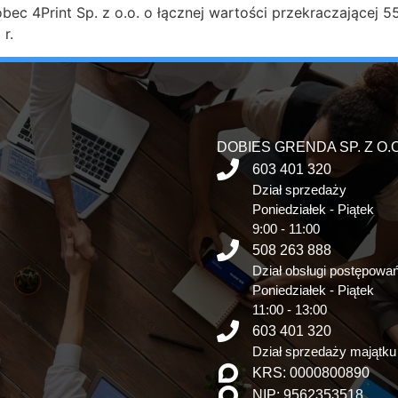
ec 4Print Sp. z o.o. o łącznej wartości przekraczającej 5
r.
DOBIES GRENDA SP. Z O.O
603 401 320
Dział sprzedaży
Poniedziałek - Piątek
9:00 - 11:00
508 263 888
Dział obsługi postępowa
Poniedziałek - Piątek
11:00 - 13:00
603 401 320
Dział sprzedaży majątku
KRS: 0000800890
NIP: 9562353518