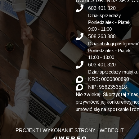
DOBIES GRENDA SP. Z O.O
603 401 320
Dział sprzedaży
Poniedziałek - Piątek
9:00 - 11:00
508 263 888
Dział obsługi postępowa
Poniedziałek - Piątek
11:00 - 13:00
603 401 320
Dział sprzedaży majątku
KRS: 0000800890
NIP: 9562353518
Nie zwlekaj! Skorzystaj z na
przywrócić jej konkurencyjnoś
umówić się na spotkanie i ro
PROJEKT I WYKONANIE STRONY - WEBEO.IT