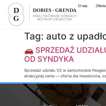
O nas
Oferta
Tag:
auto z upadł
🚗 SPRZEDAŻ UDZIAŁ
OD SYNDYKA
Sprzedaż udziału 1/2 w samochodzie Peugeo
atrakcyjnej cenie — oferta dla inwestorów, 