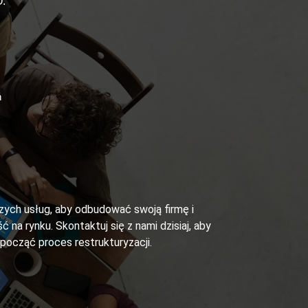
.
ń
szych usług, aby odbudować swoją firmę i
ć na rynku. Skontaktuj się z nami dzisiaj, aby
zpocząć proces restrukturyzacji.