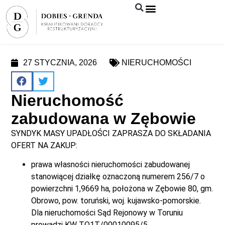
Syndyk sprzeda
27 STYCZNIA, 2026
NIERUCHOMOŚCI
Nieruchomość
zabudowana w Zębowie
SYNDYK MASY UPADŁOŚCI ZAPRASZA DO SKŁADANIA
OFERT NA ZAKUP:
prawa własności nieruchomości zabudowanej
stanowiącej działkę oznaczoną numerem 256/7 o
powierzchni 1,9669 ha, położona w Zębowie 80, gm.
Obrowo, pow. toruński, woj. kujawsko-pomorskie.
Dla nieruchomości Sąd Rejonowy w Toruniu
prowadzi KW TO1T/00010095/5.