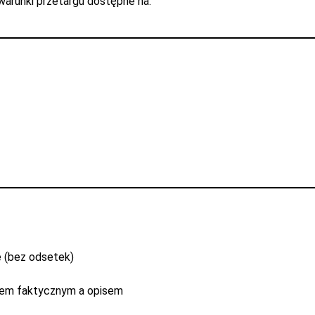
 warunki przetargu dostępne na:
 (bez odsetek)
anem faktycznym a opisem