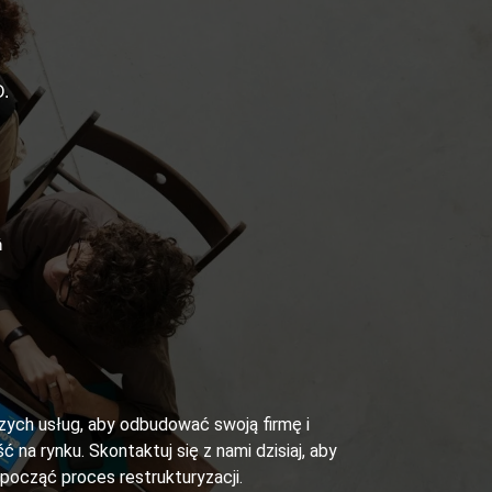
.
ń
szych usług, aby odbudować swoją firmę i
ć na rynku. Skontaktuj się z nami dzisiaj, aby
zpocząć proces restrukturyzacji.