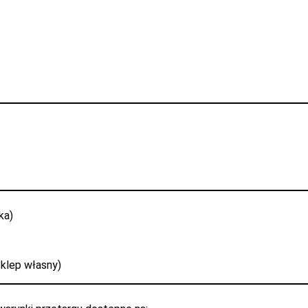
ka)
sklep własny)