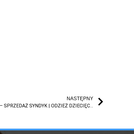
NASTĘPNY
🚀 PAKIET UBRAŃ DLA DZIECI – SPRZEDAŻ SYNDYK | ODZIEŻ DZIECIĘCA HURT