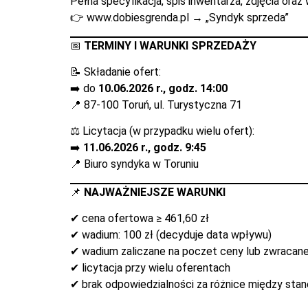
Pełna specyfikacja, spis inwentarza, zdjęcia oraz
👉
www.dobiesgrenda.pl
→ „Syndyk sprzeda”
📅
TERMINY I WARUNKI SPRZEDAŻY
📝 Składanie ofert:
➡️ do
10.06.2026 r., godz. 14:00
📍 87-100 Toruń, ul. Turystyczna 71
⚖️ Licytacja (w przypadku wielu ofert):
➡️
11.06.2026 r., godz. 9:45
📍 Biuro syndyka w Toruniu
📌
NAJWAŻNIEJSZE WARUNKI
✔ cena ofertowa ≥ 461,60 zł
✔ wadium: 100 zł (decyduje data wpływu)
✔ wadium zaliczane na poczet ceny lub zwracane
✔ licytacja przy wielu oferentach
✔ brak odpowiedzialności za różnice między st