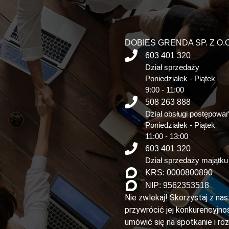
DOBIES GRENDA SP. Z O.O
603 401 320
Dział sprzedaży
Poniedziałek - Piątek
9:00 - 11:00
508 263 888
Dział obsługi postępowa
Poniedziałek - Piątek
11:00 - 13:00
603 401 320
Dział sprzedaży majątku
KRS: 0000800890
NIP: 9562353518
Nie zwlekaj! Skorzystaj z na
przywrócić jej konkurencyjnoś
umówić się na spotkanie i ro