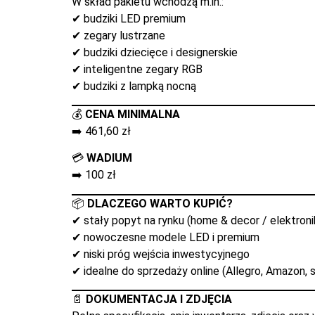
W skład pakietu wchodzą m.in.:
✔ budziki LED premium
✔ zegary lustrzane
✔ budziki dziecięce i designerskie
✔ inteligentne zegary RGB
✔ budziki z lampką nocną
💰
CENA MINIMALNA
➡️ 461,60 zł
💳
WADIUM
➡️ 100 zł
📦
DLACZEGO WARTO KUPIĆ?
✔ stały popyt na rynku (home & decor / elektroni
✔ nowoczesne modele LED i premium
✔ niski próg wejścia inwestycyjnego
✔ idealne do sprzedaży online (Allegro, Amazon, 
📄
DOKUMENTACJA I ZDJĘCIA